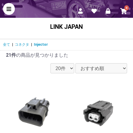
0
LINK JAPAN
全て
|
コネクタ
|
Injector
21件
の商品が見つかりました