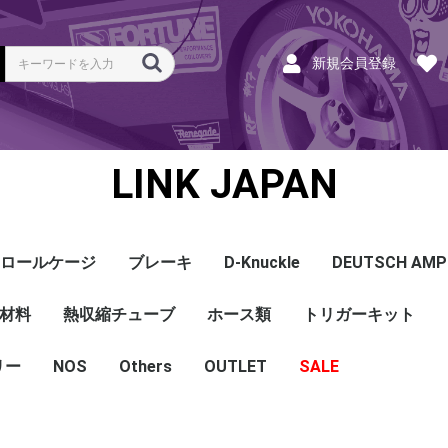
新規会員登録
LINK JAPAN
ロールケージ
ブレーキ
D-Knuckle
DEUTSCH AMP
Coil
ンク
ホース
ハーネス
ラベル
ーナー
類
材料
a
a
bishi
an
ru
ta
他
s and Cables
pセンサー
センサー
他センサー
aust O2センサー
EGT modules
iver
ion
tion
herals
g Tools
ottle
r Display
Keypad
rts
ies
熱収縮チューブ
CAN＆Tuning ケーブ
コネクタ＆Pin
Wire-in ハーネス
拡張ハーネス
クランクセンサー
温度センサー
MAPセンサー
圧力センサー
ノックセンサー
CAN ラムダ 空燃比
ブーストコントロール
Injector
ISC
その他
Terminals and Plugs
G1 - G4
CAN and Tuning
G4X - G4+
ホース類
トリガーキット
AMP SSC
DTM
DT
DTP
その他
G4+Kurofune
MAZDA
MITSUBISHI
HONDA
TOYOTA
NISSAN
ル
リー
NOS
配線
シールド線
モールド線
配線
シールド線
モールド線
ハンダ付 収縮チュー
耐熱収縮メッシュチュ
切れ込み付 メッシュ
DR
DW
DW クリア
その他
Others
OUTLET
シリコンホース
耐熱スリーブ
バキュームホース
燃料ホース
SALE
ブ
ーブ
チューブ
ショートパーツ
パワーチェック
買取
ベースマップ
リペア
Oリング
レースサポート
Dynapack
エンジンハーネス
基板加工
セッティング
賃料
リース
ハーネス各種
配線１ｍ
材料
作業
他
ECU
PDM
CAN and Tuning
CAN Keypad/Button
LOOMS
MAPセンサー
温度センサー
イグニッション
インジェクション
CAN Lambda
チューニングツール
圧力センサー
電動スロットル
ブーストコントロー
EGT
アクセサリー・他