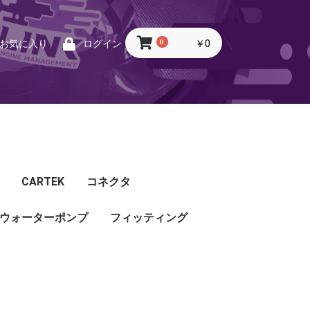
0
￥0
お気に入り
ログイン
CARTEK
コネクタ
ウォーターポンプ
CARTEK
Lambda
Ignition
Injector
Throttle. Accele
Honda
Subaru
Toyota
Mazda
Mitsubishi
Nissan
Porsche
その他
フィッティング
フィッティング
プッシュロックフィッ
プラグ・キャップ
バルクヘッド
バンジョー
アダプタ
チューブ
ホース
カップリング
ティング
ル
G5
G4X
TOYOTA
NISSAN
HONDA
MAZDA
SUBARU
MITSUBISHI
OTHER