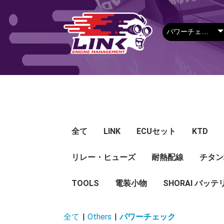
全て
LINK
ECUセット
KTD
リレー・ヒューズ
Plug-in ECU
Wire-in ECU
PDM
ECUアクセサリー
Apparel
耐熱配線
Looms
センサー
Ignition 
クラセン
サージタ
EXマニ
燃料
電スロ
シリコン
エンジン
ハーネス
エアクリ
スイッチ
アダプタ
その他
チタン
Hond
Mazd
Mitsu
Niss
Suba
Toyo
その
G5
G4X
G4＋
Loom
Ma
温度
その
Exh
CAN 
DI Dr
Ignit
Injec
Perip
Tunin
E-Thr
Drive
CAN 
Hat
T-shi
Food
リレー
リレーBOX
ヒューズケース
ブレーカー式ブレード
ブレーカー
TOOLS
電装小物
ETFE
FEP
SHORAI バッテ
ヒューズ
グロメット
タイラップ
丸端子
ボルト・ナット
全て
|
Others
|
パワーチェック