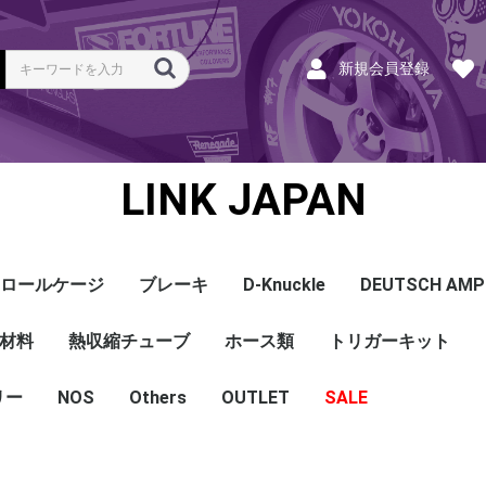
新規会員登録
LINK JAPAN
ロールケージ
ブレーキ
D-Knuckle
DEUTSCH AMP
Coil
ンク
ホース
ハーネス
ラベル
ーナー
類
材料
a
a
bishi
an
ru
ta
他
s and Cables
pセンサー
センサー
他センサー
aust O2センサー
EGT modules
iver
ion
tion
herals
g Tools
ottle
r Display
Keypad
rts
ies
熱収縮チューブ
CAN＆Tuning ケーブ
コネクタ＆Pin
Wire-in ハーネス
拡張ハーネス
クランクセンサー
温度センサー
MAPセンサー
圧力センサー
ノックセンサー
CAN ラムダ 空燃比
ブーストコントロール
Injector
ISC
その他
Terminals and Plugs
G1 - G4
CAN and Tuning
G4X - G4+
ホース類
トリガーキット
AMP SSC
DTM
DT
DTP
その他
G4+Kurofune
MAZDA
MITSUBISHI
HONDA
TOYOTA
NISSAN
ル
リー
NOS
配線
シールド線
モールド線
配線
シールド線
モールド線
ハンダ付 収縮チュー
耐熱収縮メッシュチュ
切れ込み付 メッシュ
DR
DW
DW クリア
その他
Others
OUTLET
シリコンホース
耐熱スリーブ
バキュームホース
燃料ホース
SALE
ブ
ーブ
チューブ
ショートパーツ
パワーチェック
買取
ベースマップ
リペア
Oリング
レースサポート
Dynapack
エンジンハーネス
基板加工
セッティング
賃料
リース
ハーネス各種
配線１ｍ
材料
作業
他
ECU
PDM
CAN and Tuning
CAN Keypad/Button
LOOMS
MAPセンサー
温度センサー
イグニッション
インジェクション
CAN Lambda
チューニングツール
圧力センサー
電動スロットル
ブーストコントロー
EGT
アクセサリー・他