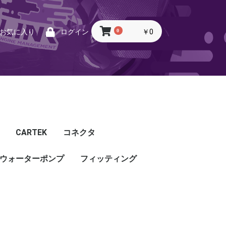
0
￥0
お気に入り
ログイン
CARTEK
コネクタ
ウォーターポンプ
CARTEK
Lambda
Ignition
Injector
Throttle. Accele
Honda
Subaru
Toyota
Mazda
Mitsubishi
Nissan
Porsche
その他
フィッティング
フィッティング
プッシュロックフィッ
プラグ・キャップ
バルクヘッド
バンジョー
アダプタ
チューブ
ホース
カップリング
ティング
ル
G5
G4X
TOYOTA
NISSAN
HONDA
MAZDA
SUBARU
MITSUBISHI
OTHER