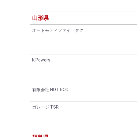
山形県
オートモディファイ タク
K Powers
有限会社 HOT ROD
ガレージ TSR