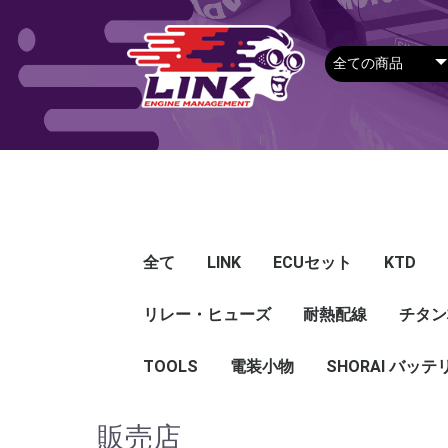
全て
LINK
ECUセット
KTD
リレー・ヒューズ
Plug-in ECU
Wire-in ECU
PDM
ECUアクセサリー
Apparel
耐熱配線
Looms
センサー
Ignition 
クラセン
サージタ
EXマニ
燃料
電スロ
シリコン
エンジン
ハーネス
エアクリ
スイッチ
アダプタ
その他
チタン
Hond
Mazd
Mitsu
Niss
Suba
Toyo
その
G5
G4X
G4＋
Loom
Ma
温度
その
Exh
CAN 
DI Dr
Ignit
Injec
Perip
Tunin
E-Thr
Drive
CAN 
Hat
T-shi
Food
リレー
リレーBOX
ヒューズケース
ブレーカー式ブレード
ブレーカー
TOOLS
電装小物
ETFE
FEP
SHORAI バッテ
ヒューズ
グロメット
タイラップ
丸端子
ボルト・ナット
販売店