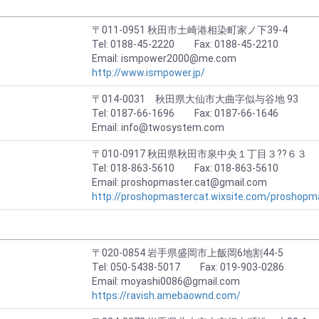
〒011-0951 秋田市土崎港相染町家ノ下39-4
Tel: 0188-45-2220 Fax: 0188-45-2210
Email: ismpower2000@me.com
http://www.ismpower.jp/
〒014-0031 秋田県大仙市大曲字似与谷地 93
Tel: 0187-66-1696 Fax: 0187-66-1646
Email: info@twosystem.com
〒010-0917 秋田県秋田市泉中央１丁目３??６３
Tel: 018-863-5610 Fax: 018-863-5610
Email: proshopmaster.cat@gmail.com
http://proshopmastercat.wixsite.com/proshopm
〒020-0854 岩手県盛岡市上飯岡6地割44-5
Tel: 050-5438-5017 Fax: 019-903-0286
Email: moyashi0086@gmail.com
https://ravish.amebaownd.com/