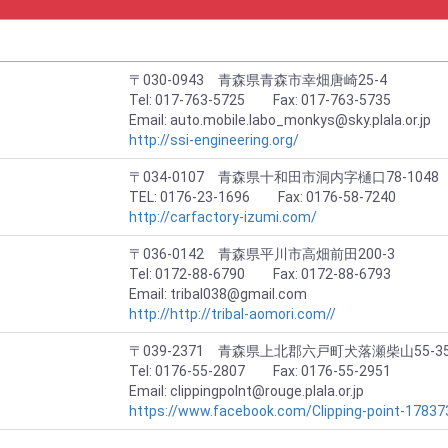
〒030-0943 青森県青森市幸畑唐崎25-4
Tel: 017-763-5725 Fax: 017-763-5735
Email: auto.mobile.labo_monkys@sky.plala.or.jp
http://ssi-engineering.org/
〒034-0107 青森県十和田市洞内字樋口78-1048
TEL: 0176-23-1696 Fax: 0176-58-7240
http://carfactory-izumi.com/
〒036-0142 青森県平川市高畑前田200-3
Tel: 0172-88-6790 Fax: 0172-88-6793
Email: tribal038@gmail.com
http://http://tribal-aomori.com//
〒039-2371 青森県上北郡六戸町犬落瀬柴山55-35
Tel: 0176-55-2807 Fax: 0176-55-2951
Email: clippingpolnt@rouge.plala.or.jp
https://www.facebook.com/Clipping-point-1783