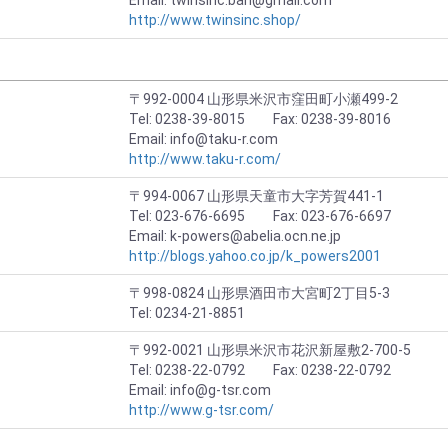
Email: twinsinc.ban@gmail.com
http://www.twinsinc.shop/
〒992-0004 山形県米沢市窪田町小瀬499-2
Tel: 0238-39-8015 Fax: 0238-39-8016
Email: info@taku-r.com
http://www.taku-r.com/
〒994-0067 山形県天童市大字芳賀441-1
Tel: 023-676-6695 Fax: 023-676-6697
Email: k-powers@abelia.ocn.ne.jp
http://blogs.yahoo.co.jp/k_powers2001
〒998-0824 山形県酒田市大宮町2丁目5-3
Tel: 0234-21-8851
〒992-0021 山形県米沢市花沢新屋敷2-700-5
Tel: 0238-22-0792 Fax: 0238-22-0792
Email: info@g-tsr.com
http://www.g-tsr.com/