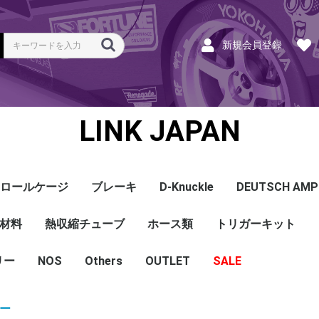
新規会員登録
LINK JAPAN
ロールケージ
ブレーキ
D-Knuckle
DEUTSCH AMP
Coil
ンク
ホース
ハーネス
ラベル
ーナー
類
材料
a
a
bishi
an
ru
ta
他
s and Cables
pセンサー
センサー
他センサー
aust O2センサー
EGT modules
iver
ion
tion
herals
g Tools
ottle
r Display
Keypad
rts
ies
熱収縮チューブ
CAN＆Tuning ケーブ
コネクタ＆Pin
Wire-in ハーネス
拡張ハーネス
クランクセンサー
温度センサー
MAPセンサー
圧力センサー
ノックセンサー
CAN ラムダ 空燃比
ブーストコントロール
Injector
ISC
その他
Terminals and Plugs
G1 - G4
CAN and Tuning
G4X - G4+
ホース類
トリガーキット
AMP SSC
DTM
DT
DTP
その他
G4+Kurofune
MAZDA
MITSUBISHI
HONDA
TOYOTA
NISSAN
ル
リー
NOS
配線
シールド線
モールド線
配線
シールド線
モールド線
ハンダ付 収縮チュー
耐熱収縮メッシュチュ
切れ込み付 メッシュ
DR
DW
DW クリア
その他
Others
OUTLET
シリコンホース
耐熱スリーブ
バキュームホース
燃料ホース
SALE
ブ
ーブ
チューブ
ショートパーツ
パワーチェック
買取
ベースマップ
リペア
Oリング
レースサポート
Dynapack
エンジンハーネス
基板加工
セッティング
賃料
リース
ハーネス各種
配線１ｍ
材料
作業
他
ECU
PDM
CAN and Tuning
CAN Keypad/Button
LOOMS
MAPセンサー
温度センサー
イグニッション
インジェクション
CAN Lambda
チューニングツール
圧力センサー
電動スロットル
ブーストコントロー
EGT
アクセサリー・他
サー