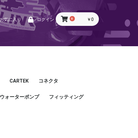
0
￥0
お気に入り
ログイン
CARTEK
コネクタ
ウォーターポンプ
CARTEK
Lambda
Ignition
Injector
Throttle. Accele
Honda
Subaru
Toyota
Mazda
Mitsubishi
Nissan
Porsche
その他
フィッティング
フィッティング
プッシュロックフィッ
プラグ・キャップ
バルクヘッド
バンジョー
アダプタ
チューブ
ホース
カップリング
ティング
ル
G5
G4X
TOYOTA
NISSAN
HONDA
MAZDA
SUBARU
MITSUBISHI
OTHER