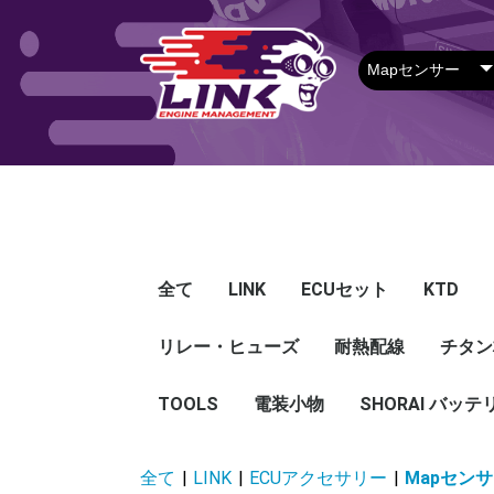
全て
LINK
ECUセット
KTD
リレー・ヒューズ
Plug-in ECU
Wire-in ECU
PDM
ECUアクセサリー
Apparel
耐熱配線
Looms
センサー
Ignition 
クラセン
サージタ
EXマニ
燃料
電スロ
シリコン
エンジン
ハーネス
エアクリ
スイッチ
アダプタ
その他
チタン
Hond
Mazd
Mitsu
Niss
Suba
Toyo
その
G5
G4X
G4＋
Loom
Ma
温度
その
Exh
CAN 
DI Dr
Ignit
Injec
Perip
Tunin
E-Thr
Drive
CAN 
Hat
T-shi
Food
リレー
リレーBOX
ヒューズケース
ブレーカー式ブレード
ブレーカー
TOOLS
電装小物
ETFE
FEP
SHORAI バッテ
ヒューズ
グロメット
タイラップ
丸端子
ボルト・ナット
全て
|
LINK
|
ECUアクセサリー
|
Mapセン