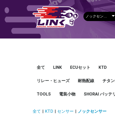
全て
LINK
ECUセット
KTD
リレー・ヒューズ
Plug-in ECU
Wire-in ECU
PDM
ECUアクセサリー
Apparel
耐熱配線
Looms
センサー
Ignition 
クラセン
サージタ
EXマニ
燃料
電スロ
シリコン
エンジン
ハーネス
エアクリ
スイッチ
アダプタ
その他
チタン
Hond
Mazd
Mitsu
Niss
Suba
Toyo
その
G5
G4X
G4＋
Loom
Ma
温度
その
Exh
CAN 
DI Dr
Ignit
Injec
Perip
Tunin
E-Thr
Drive
CAN 
Hat
T-shi
Food
リレー
リレーBOX
ヒューズケース
ブレーカー式ブレード
ブレーカー
TOOLS
電装小物
ETFE
FEP
SHORAI バッテ
ヒューズ
グロメット
タイラップ
丸端子
ボルト・ナット
全て
|
KTD
|
センサー
|
ノックセンサー