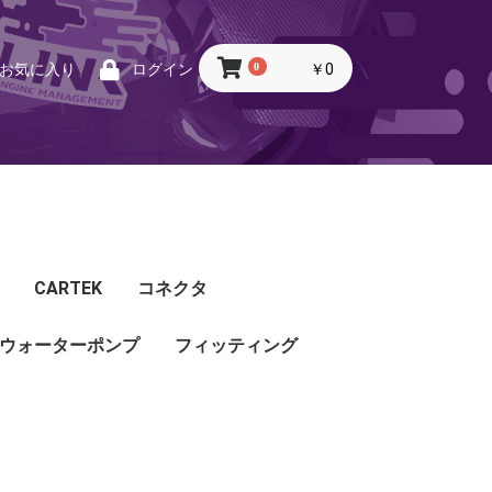
0
￥0
お気に入り
ログイン
CARTEK
コネクタ
ウォーターポンプ
CARTEK
Lambda
Ignition
Injector
Throttle. Accele
Honda
Subaru
Toyota
Mazda
Mitsubishi
Nissan
Porsche
その他
フィッティング
フィッティング
プッシュロックフィッ
プラグ・キャップ
バルクヘッド
バンジョー
アダプタ
チューブ
ホース
カップリング
ティング
ル
G5
G4X
TOYOTA
NISSAN
HONDA
MAZDA
SUBARU
MITSUBISHI
OTHER