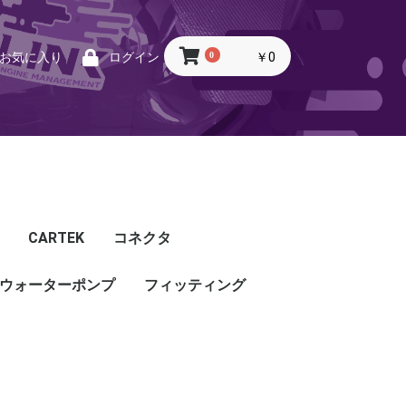
0
￥0
お気に入り
ログイン
CARTEK
コネクタ
ウォーターポンプ
CARTEK
Lambda
Ignition
Injector
Throttle. Accele
Honda
Subaru
Toyota
Mazda
Mitsubishi
Nissan
Porsche
その他
フィッティング
フィッティング
プッシュロックフィッ
プラグ・キャップ
バルクヘッド
バンジョー
アダプタ
チューブ
ホース
カップリング
ティング
ル
G5
G4X
TOYOTA
NISSAN
HONDA
MAZDA
SUBARU
MITSUBISHI
OTHER