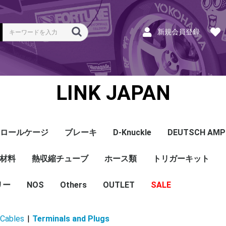
新規会員登録
LINK JAPAN
ロールケージ
ブレーキ
D-Knuckle
DEUTSCH AMP
Coil
ンク
ホース
ハーネス
ラベル
ーナー
類
材料
a
a
bishi
an
ru
ta
他
s and Cables
pセンサー
センサー
他センサー
aust O2センサー
EGT modules
iver
ion
tion
herals
g Tools
ottle
r Display
Keypad
rts
ies
熱収縮チューブ
CAN＆Tuning ケーブ
コネクタ＆Pin
Wire-in ハーネス
拡張ハーネス
クランクセンサー
温度センサー
MAPセンサー
圧力センサー
ノックセンサー
CAN ラムダ 空燃比
ブーストコントロール
Injector
ISC
その他
Terminals and Plugs
G1 - G4
CAN and Tuning
G4X - G4+
ホース類
トリガーキット
AMP SSC
DTM
DT
DTP
その他
G4+Kurofune
MAZDA
MITSUBISHI
HONDA
TOYOTA
NISSAN
ル
リー
NOS
配線
シールド線
モールド線
配線
シールド線
モールド線
ハンダ付 収縮チュー
耐熱収縮メッシュチュ
切れ込み付 メッシュ
DR
DW
DW クリア
その他
Others
OUTLET
シリコンホース
耐熱スリーブ
バキュームホース
燃料ホース
SALE
ブ
ーブ
チューブ
ショートパーツ
パワーチェック
買取
ベースマップ
リペア
Oリング
レースサポート
Dynapack
エンジンハーネス
基板加工
セッティング
賃料
リース
ハーネス各種
配線１ｍ
材料
作業
他
ECU
PDM
CAN and Tuning
CAN Keypad/Button
LOOMS
MAPセンサー
温度センサー
イグニッション
インジェクション
CAN Lambda
チューニングツール
圧力センサー
電動スロットル
ブーストコントロー
EGT
アクセサリー・他
Cables
|
Terminals and Plugs