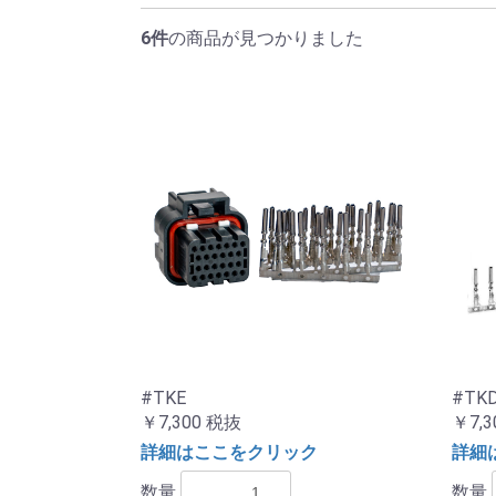
6件
の商品が見つかりました
#TKE
#TK
￥7,300
税抜
￥7,3
詳細はここをクリック
詳細
数量
数量