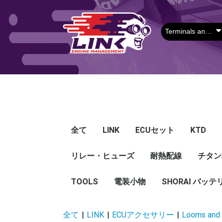
全て
LINK
ECUセット
KTD
リレー・ヒューズ
Plug-in ECU
Wire-in ECU
PDM
ECUアクセサリー
Apparel
耐熱配線
Looms
センサー
Ignition 
クラセン
サージタ
EXマニ
燃料
電スロ
シリコン
エンジン
ハーネス
エアクリ
スイッチ
アダプタ
その他
チタン
Hond
Mazd
Mitsu
Niss
Suba
Toyo
その
G5
G4X
G4＋
Loom
Ma
温度
その
Exh
CAN 
DI Dr
Ignit
Injec
Perip
Tunin
E-Thr
Drive
CAN 
Hat
T-shi
Food
リレー
リレーBOX
ヒューズケース
ブレーカー式ブレード
ブレーカー
TOOLS
電装小物
ETFE
FEP
SHORAI バッテ
ヒューズ
グロメット
タイラップ
丸端子
ボルト・ナット
全て
|
LINK
|
ECUアクセサリー
|
Looms and 