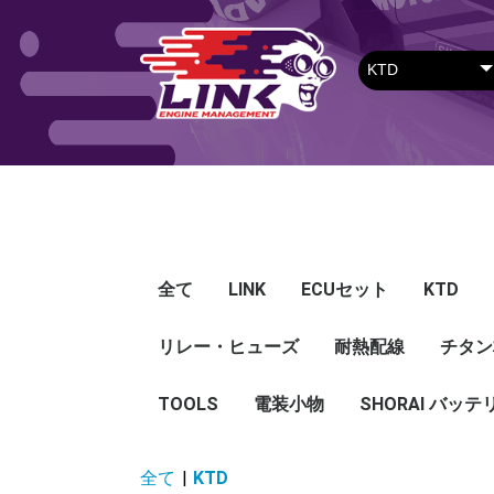
全て
LINK
ECUセット
KTD
リレー・ヒューズ
Plug-in ECU
Wire-in ECU
PDM
ECUアクセサリー
Apparel
耐熱配線
Looms
センサー
Ignition 
クラセン
サージタ
EXマニ
燃料
電スロ
シリコン
エンジン
ハーネス
エアクリ
スイッチ
アダプタ
その他
チタン
Hond
Mazd
Mitsu
Niss
Suba
Toyo
その
G5
G4X
G4＋
Loom
Ma
温度
その
Exh
CAN 
DI Dr
Ignit
Injec
Perip
Tunin
E-Thr
Drive
CAN 
Hat
T-shi
Food
リレー
リレーBOX
ヒューズケース
ブレーカー式ブレード
ブレーカー
TOOLS
電装小物
ETFE
FEP
SHORAI バッテ
ヒューズ
グロメット
タイラップ
丸端子
ボルト・ナット
全て
|
KTD