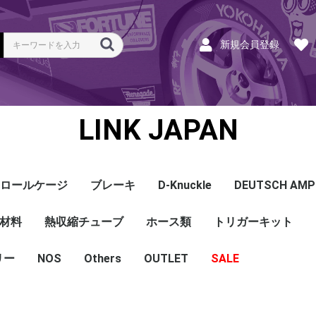
新規会員登録
LINK JAPAN
ロールケージ
ブレーキ
D-Knuckle
DEUTSCH AMP
Coil
ンク
ホース
ハーネス
ラベル
ーナー
類
材料
a
a
bishi
an
ru
ta
他
s and Cables
pセンサー
センサー
他センサー
aust O2センサー
EGT modules
iver
ion
tion
herals
g Tools
ottle
r Display
Keypad
rts
ies
熱収縮チューブ
CAN＆Tuning ケーブ
コネクタ＆Pin
Wire-in ハーネス
拡張ハーネス
クランクセンサー
温度センサー
MAPセンサー
圧力センサー
ノックセンサー
CAN ラムダ 空燃比
ブーストコントロール
Injector
ISC
その他
Terminals and Plugs
G1 - G4
CAN and Tuning
G4X - G4+
ホース類
トリガーキット
AMP SSC
DTM
DT
DTP
その他
G4+Kurofune
MAZDA
MITSUBISHI
HONDA
TOYOTA
NISSAN
ル
リー
NOS
配線
シールド線
モールド線
配線
シールド線
モールド線
ハンダ付 収縮チュー
耐熱収縮メッシュチュ
切れ込み付 メッシュ
DR
DW
DW クリア
その他
Others
OUTLET
シリコンホース
耐熱スリーブ
バキュームホース
燃料ホース
SALE
ブ
ーブ
チューブ
ショートパーツ
パワーチェック
買取
ベースマップ
リペア
Oリング
レースサポート
Dynapack
エンジンハーネス
基板加工
セッティング
賃料
リース
ハーネス各種
配線１ｍ
材料
作業
他
ECU
PDM
CAN and Tuning
CAN Keypad/Button
LOOMS
MAPセンサー
温度センサー
イグニッション
インジェクション
CAN Lambda
チューニングツール
圧力センサー
電動スロットル
ブーストコントロー
EGT
アクセサリー・他