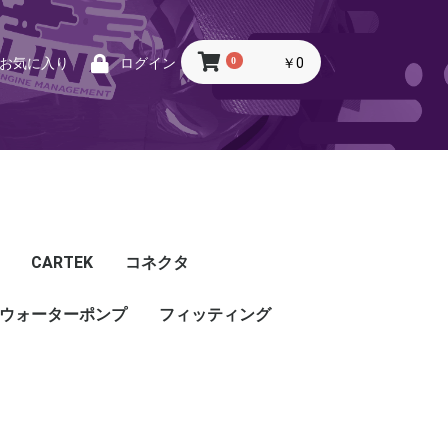
0
￥0
お気に入り
ログイン
CARTEK
コネクタ
ウォーターポンプ
CARTEK
Lambda
Ignition
Injector
Throttle. Accele
Honda
Subaru
Toyota
Mazda
Mitsubishi
Nissan
Porsche
その他
フィッティング
フィッティング
プッシュロックフィッ
プラグ・キャップ
バルクヘッド
バンジョー
アダプタ
チューブ
ホース
カップリング
ティング
ル
G5
G4X
TOYOTA
NISSAN
HONDA
MAZDA
SUBARU
MITSUBISHI
OTHER