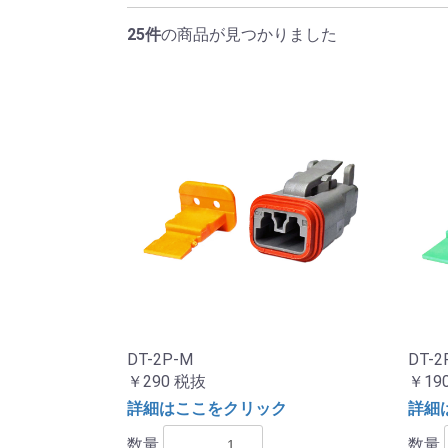
25件
の商品が見つかりました
DT-2P-M
DT-2
￥290
税抜
￥19
詳細はここをクリック
詳細
数量
数量