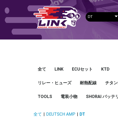
全て
LINK
ECUセット
KTD
リレー・ヒューズ
Plug-in ECU
Wire-in ECU
PDM
ECUアクセサリー
Apparel
耐熱配線
Looms
センサー
Ignition 
クラセン
サージタ
EXマニ
燃料
電スロ
シリコン
エンジン
ハーネス
エアクリ
スイッチ
アダプタ
その他
チタン
Hond
Mazd
Mitsu
Niss
Suba
Toyo
その
G5
G4X
G4＋
Loom
Ma
温度
その
Exh
CAN 
DI Dr
Ignit
Injec
Perip
Tunin
E-Thr
Drive
CAN 
Hat
T-shi
Food
リレー
リレーBOX
ヒューズケース
ブレーカー式ブレード
ブレーカー
TOOLS
電装小物
ETFE
FEP
SHORAI バッテ
ヒューズ
グロメット
タイラップ
丸端子
ボルト・ナット
全て
|
DEUTSCH AMP
|
DT