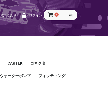
0
￥0
お気に入り
ログイン
CARTEK
コネクタ
ウォーターポンプ
CARTEK
Lambda
Ignition
Injector
Throttle. Accele
Honda
Subaru
Toyota
Mazda
Mitsubishi
Nissan
Porsche
その他
フィッティング
フィッティング
プッシュロックフィッ
プラグ・キャップ
バルクヘッド
バンジョー
アダプタ
チューブ
ホース
カップリング
ティング
ル
G5
G4X
TOYOTA
NISSAN
HONDA
MAZDA
SUBARU
MITSUBISHI
OTHER