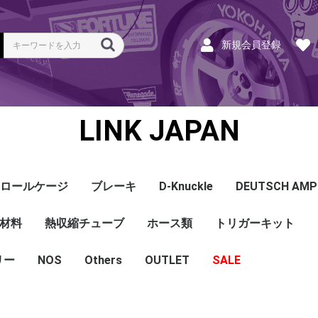
新規会員登録
LINK JAPAN
ロールケージ
ブレーキ
D-Knuckle
DEUTSCH AMP
Coil
ンク
ホース
ハーネス
ラベル
ーナー
類
材料
a
a
bishi
an
ru
ta
他
s and Cables
pセンサー
センサー
他センサー
aust O2センサー
EGT modules
iver
ion
tion
herals
g Tools
ottle
r Display
Keypad
rts
ies
熱収縮チューブ
CAN＆Tuning ケーブ
コネクタ＆Pin
Wire-in ハーネス
拡張ハーネス
クランクセンサー
温度センサー
MAPセンサー
圧力センサー
ノックセンサー
CAN ラムダ 空燃比
ブーストコントロール
Injector
ISC
その他
Terminals and Plugs
G1 - G4
CAN and Tuning
G4X - G4+
ホース類
トリガーキット
AMP SSC
DTM
DT
DTP
その他
G4+Kurofune
MAZDA
MITSUBISHI
HONDA
TOYOTA
NISSAN
ル
リー
NOS
配線
シールド線
モールド線
配線
シールド線
モールド線
ハンダ付 収縮チュー
耐熱収縮メッシュチュ
切れ込み付 メッシュ
DR
DW
DW クリア
その他
Others
OUTLET
シリコンホース
耐熱スリーブ
バキュームホース
燃料ホース
SALE
ブ
ーブ
チューブ
ショートパーツ
パワーチェック
買取
ベースマップ
リペア
Oリング
レースサポート
Dynapack
エンジンハーネス
基板加工
セッティング
賃料
リース
ハーネス各種
配線１ｍ
材料
作業
他
ECU
PDM
CAN and Tuning
CAN Keypad/Button
LOOMS
MAPセンサー
温度センサー
イグニッション
インジェクション
CAN Lambda
チューニングツール
圧力センサー
電動スロットル
ブーストコントロー
EGT
アクセサリー・他