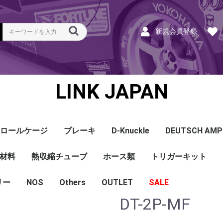
新規会員登録
LINK JAPAN
ロールケージ
ブレーキ
D-Knuckle
DEUTSCH AMP
Coil
ンク
ホース
ハーネス
ラベル
ーナー
類
材料
a
a
bishi
an
ru
ta
他
s and Cables
pセンサー
センサー
他センサー
aust O2センサー
EGT modules
iver
ion
tion
herals
g Tools
ottle
r Display
Keypad
rts
ies
熱収縮チューブ
CAN＆Tuning ケーブ
コネクタ＆Pin
Wire-in ハーネス
拡張ハーネス
クランクセンサー
温度センサー
MAPセンサー
圧力センサー
ノックセンサー
CAN ラムダ 空燃比
ブーストコントロール
Injector
ISC
その他
Terminals and Plugs
G1 - G4
CAN and Tuning
G4X - G4+
ホース類
トリガーキット
AMP SSC
DTM
DT
DTP
その他
G4+Kurofune
MAZDA
MITSUBISHI
HONDA
TOYOTA
NISSAN
ル
リー
NOS
配線
シールド線
モールド線
配線
シールド線
モールド線
ハンダ付 収縮チュー
耐熱収縮メッシュチュ
切れ込み付 メッシュ
DR
DW
DW クリア
その他
Others
OUTLET
シリコンホース
耐熱スリーブ
バキュームホース
燃料ホース
SALE
ブ
ーブ
チューブ
DT-2P-MF
ショートパーツ
パワーチェック
買取
ベースマップ
リペア
Oリング
レースサポート
Dynapack
エンジンハーネス
基板加工
セッティング
賃料
リース
ハーネス各種
配線１ｍ
材料
作業
他
ECU
PDM
CAN and Tuning
CAN Keypad/Button
LOOMS
MAPセンサー
温度センサー
イグニッション
インジェクション
CAN Lambda
チューニングツール
圧力センサー
電動スロットル
ブーストコントロー
EGT
アクセサリー・他