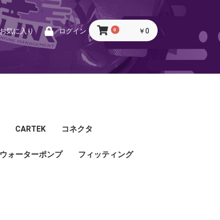
0
￥0
お気に入り
ログイン
CARTEK
コネクタ
ウォーターポンプ
CARTEK
Lambda
Ignition
Injector
Throttle. Accele
Honda
Subaru
Toyota
Mazda
Mitsubishi
Nissan
Porsche
その他
フィッティング
フィッティング
プッシュロックフィッ
プラグ・キャップ
バルクヘッド
バンジョー
アダプタ
チューブ
ホース
カップリング
ティング
ル
G5
G4X
TOYOTA
NISSAN
HONDA
MAZDA
SUBARU
MITSUBISHI
OTHER