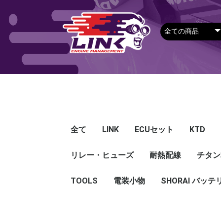
全て
LINK
ECUセット
KTD
リレー・ヒューズ
Plug-in ECU
Wire-in ECU
PDM
ECUアクセサリー
Apparel
耐熱配線
Looms
センサー
Ignition 
クラセン
サージタ
EXマニ
燃料
電スロ
シリコン
エンジン
ハーネス
エアクリ
スイッチ
アダプタ
その他
チタン
Hond
Mazd
Mitsu
Niss
Suba
Toyo
その
G5
G4X
G4＋
Loom
Ma
温度
その
Exh
CAN 
DI Dr
Ignit
Injec
Perip
Tunin
E-Thr
Drive
CAN 
Hat
T-shi
Food
リレー
リレーBOX
ヒューズケース
ブレーカー式ブレード
ブレーカー
TOOLS
電装小物
ETFE
FEP
SHORAI バッテ
ヒューズ
グロメット
タイラップ
丸端子
ボルト・ナット