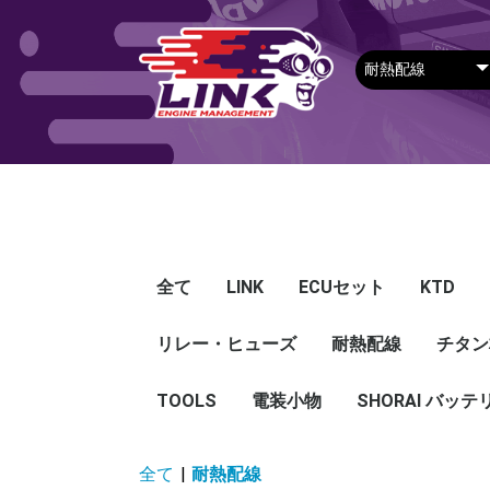
全て
LINK
ECUセット
KTD
リレー・ヒューズ
Plug-in ECU
Wire-in ECU
PDM
ECUアクセサリー
Apparel
耐熱配線
Looms
センサー
Ignition 
クラセン
サージタ
EXマニ
燃料
電スロ
シリコン
エンジン
ハーネス
エアクリ
スイッチ
アダプタ
その他
チタン
Hond
Mazd
Mitsu
Niss
Suba
Toyo
その
G5
G4X
G4＋
Loom
Ma
温度
その
Exh
CAN 
DI Dr
Ignit
Injec
Perip
Tunin
E-Thr
Drive
CAN 
Hat
T-shi
Food
リレー
リレーBOX
ヒューズケース
ブレーカー式ブレード
ブレーカー
TOOLS
電装小物
ETFE
FEP
SHORAI バッテ
ヒューズ
グロメット
タイラップ
丸端子
ボルト・ナット
全て
|
耐熱配線