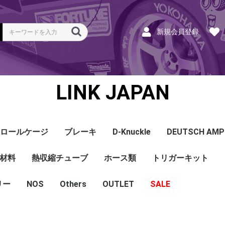
新規会員登録
LINK JAPAN
ロールケージ
ブレーキ
D-Knuckle
DEUTSCH AMP
Coil
ンク
ホース
ハーネス
ラベル
ーナー
類
材料
a
a
bishi
an
ru
ta
他
s and Cables
pセンサー
センサー
他センサー
aust O2センサー
EGT modules
iver
ion
tion
herals
g Tools
ottle
r Display
Keypad
rts
ies
熱収縮チューブ
CAN＆Tuning ケーブ
コネクタ＆Pin
Wire-in ハーネス
拡張ハーネス
クランクセンサー
温度センサー
MAPセンサー
圧力センサー
ノックセンサー
CAN ラムダ 空燃比
ブーストコントロール
Injector
ISC
その他
Terminals and Plugs
G1 - G4
CAN and Tuning
G4X - G4+
ホース類
トリガーキット
AMP SSC
DTM
DT
DTP
その他
G4+Kurofune
MAZDA
MITSUBISHI
HONDA
TOYOTA
NISSAN
ル
リー
NOS
配線
シールド線
モールド線
配線
シールド線
モールド線
ハンダ付 収縮チュー
耐熱収縮メッシュチュ
切れ込み付 メッシュ
DR
DW
DW クリア
その他
Others
OUTLET
シリコンホース
耐熱スリーブ
バキュームホース
燃料ホース
SALE
ブ
ーブ
チューブ
ショートパーツ
パワーチェック
買取
ベースマップ
リペア
Oリング
レースサポート
Dynapack
エンジンハーネス
基板加工
セッティング
賃料
リース
ハーネス各種
配線１ｍ
材料
作業
他
ECU
PDM
CAN and Tuning
CAN Keypad/Button
LOOMS
MAPセンサー
温度センサー
イグニッション
インジェクション
CAN Lambda
チューニングツール
圧力センサー
電動スロットル
ブーストコントロー
EGT
アクセサリー・他