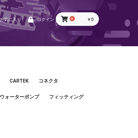
0
￥0
お気に入り
ログイン
CARTEK
コネクタ
ウォーターポンプ
CARTEK
Lambda
Ignition
Injector
Throttle. Accele
Honda
Subaru
Toyota
Mazda
Mitsubishi
Nissan
Porsche
その他
フィッティング
フィッティング
プッシュロックフィッ
プラグ・キャップ
バルクヘッド
バンジョー
アダプタ
チューブ
ホース
カップリング
ティング
ル
G5
G4X
TOYOTA
NISSAN
HONDA
MAZDA
SUBARU
MITSUBISHI
OTHER