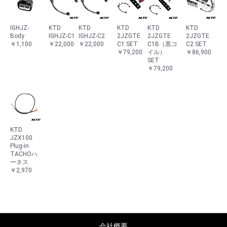
IGHJZ-
KTD
KTD
KTD
KTD
KTD
Body
IGHJZ-C1
IGHJZ-C2
2JZGTE
2JZGTE
2JZGTE
￥1,100
￥22,000
￥22,000
C1 SET
C1B（黒コ
C2 SET
￥79,200
イル）
￥86,900
SET
￥79,200
KTD
JZX100
Plug-in
TACHOハ
ーネス
￥2,970
会社概要