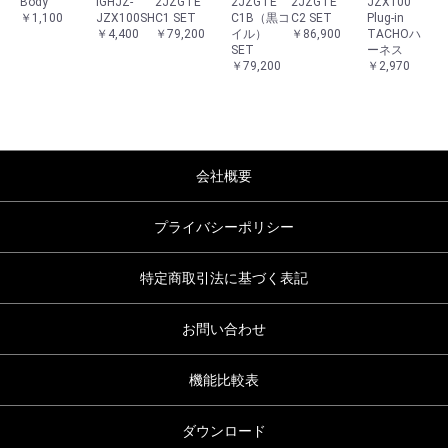
Body
IGHJZ-
2JZGTE
2JZGTE
2JZGTE
JZX100
￥1,100
JZX100SH
C1 SET
C1B（黒コ
C2 SET
Plug-in
￥4,400
￥79,200
イル）
￥86,900
TACHOハ
SET
ーネス
￥79,200
￥2,970
会社概要
プライバシーポリシー
特定商取引法に基づく表記
お問い合わせ
機能比較表
ダウンロード