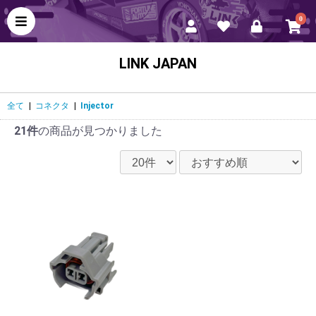
0
LINK JAPAN
全て
|
コネクタ
|
Injector
21件
の商品が見つかりました