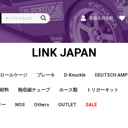
新規会員登録
LINK JAPAN
ロールケージ
ブレーキ
D-Knuckle
DEUTSCH AMP
Coil
ンク
ホース
ハーネス
ラベル
ーナー
類
材料
a
a
bishi
an
ru
ta
他
s and Cables
pセンサー
センサー
他センサー
aust O2センサー
EGT modules
iver
ion
tion
herals
g Tools
ottle
r Display
Keypad
rts
ies
熱収縮チューブ
CAN＆Tuning ケーブ
コネクタ＆Pin
Wire-in ハーネス
拡張ハーネス
クランクセンサー
温度センサー
MAPセンサー
圧力センサー
ノックセンサー
CAN ラムダ 空燃比
ブーストコントロール
Injector
ISC
その他
Terminals and Plugs
G1 - G4
CAN and Tuning
G4X - G4+
ホース類
トリガーキット
AMP SSC
DTM
DT
DTP
その他
G4+Kurofune
MAZDA
MITSUBISHI
HONDA
TOYOTA
NISSAN
ル
リー
NOS
配線
シールド線
モールド線
配線
シールド線
モールド線
ハンダ付 収縮チュー
耐熱収縮メッシュチュ
切れ込み付 メッシュ
DR
DW
DW クリア
その他
Others
OUTLET
シリコンホース
耐熱スリーブ
バキュームホース
燃料ホース
SALE
ブ
ーブ
チューブ
ショートパーツ
パワーチェック
買取
ベースマップ
リペア
Oリング
レースサポート
Dynapack
エンジンハーネス
基板加工
セッティング
賃料
リース
ハーネス各種
配線１ｍ
材料
作業
他
ECU
PDM
CAN and Tuning
CAN Keypad/Button
LOOMS
MAPセンサー
温度センサー
イグニッション
インジェクション
CAN Lambda
チューニングツール
圧力センサー
電動スロットル
ブーストコントロー
EGT
アクセサリー・他