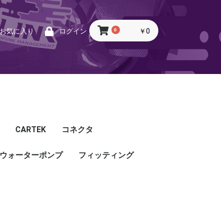
0
￥0
お気に入り
ログイン
CARTEK
コネクタ
ウォーターポンプ
CARTEK
Lambda
Ignition
Injector
Throttle. Accele
Honda
Subaru
Toyota
Mazda
Mitsubishi
Nissan
Porsche
その他
フィッティング
フィッティング
プッシュロックフィッ
プラグ・キャップ
バルクヘッド
バンジョー
アダプタ
チューブ
ホース
カップリング
ティング
ル
G5
G4X
TOYOTA
NISSAN
HONDA
MAZDA
SUBARU
MITSUBISHI
OTHER