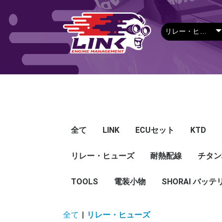
全て
LINK
ECUセット
KTD
リレー・ヒューズ
Plug-in ECU
Wire-in ECU
PDM
ECUアクセサリー
Apparel
耐熱配線
Looms
センサー
Ignition 
クラセン
サージタ
EXマニ
燃料
電スロ
シリコン
エンジン
ハーネス
エアクリ
スイッチ
アダプタ
その他
チタン
Hond
Mazd
Mitsu
Niss
Suba
Toyo
その
G5
G4X
G4＋
Loom
Ma
温度
その
Exh
CAN 
DI Dr
Ignit
Injec
Perip
Tunin
E-Thr
Drive
CAN 
Hat
T-shi
Food
リレー
リレーBOX
ヒューズケース
ブレーカー式ブレード
ブレーカー
TOOLS
電装小物
ETFE
FEP
SHORAI バッテ
ヒューズ
グロメット
タイラップ
丸端子
ボルト・ナット
全て
|
リレー・ヒューズ