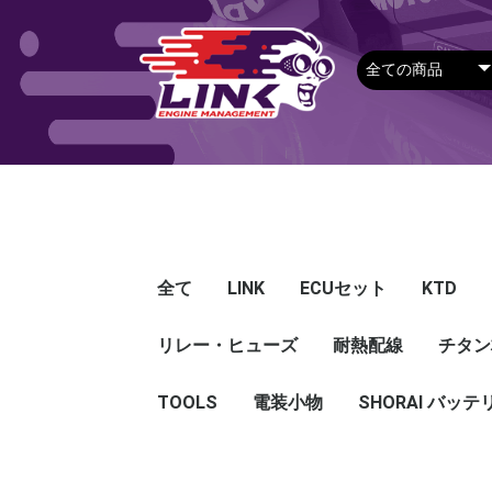
全て
LINK
ECUセット
KTD
リレー・ヒューズ
Plug-in ECU
Wire-in ECU
PDM
ECUアクセサリー
Apparel
耐熱配線
Looms
センサー
Ignition 
クラセン
サージタ
EXマニ
燃料
電スロ
シリコン
エンジン
ハーネス
エアクリ
スイッチ
アダプタ
その他
チタン
Hond
Mazd
Mitsu
Niss
Suba
Toyo
その
G5
G4X
G4＋
Loom
Ma
温度
その
Exh
CAN 
DI Dr
Ignit
Injec
Perip
Tunin
E-Thr
Drive
CAN 
Hat
T-shi
Food
リレー
リレーBOX
ヒューズケース
ブレーカー式ブレード
ブレーカー
TOOLS
電装小物
ETFE
FEP
SHORAI バッテ
ヒューズ
グロメット
タイラップ
丸端子
ボルト・ナット