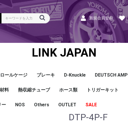
新規会員登録
LINK JAPAN
ロールケージ
ブレーキ
D-Knuckle
DEUTSCH AMP
Coil
ンク
ホース
ハーネス
ラベル
ーナー
類
材料
a
a
bishi
an
ru
ta
他
s and Cables
pセンサー
センサー
他センサー
aust O2センサー
EGT modules
iver
ion
tion
herals
g Tools
ottle
r Display
Keypad
rts
ies
熱収縮チューブ
CAN＆Tuning ケーブ
コネクタ＆Pin
Wire-in ハーネス
拡張ハーネス
クランクセンサー
温度センサー
MAPセンサー
圧力センサー
ノックセンサー
CAN ラムダ 空燃比
ブーストコントロール
Injector
ISC
その他
Terminals and Plugs
G1 - G4
CAN and Tuning
G4X - G4+
ホース類
トリガーキット
AMP SSC
DTM
DT
DTP
その他
G4+Kurofune
MAZDA
MITSUBISHI
HONDA
TOYOTA
NISSAN
ル
リー
NOS
配線
シールド線
モールド線
配線
シールド線
モールド線
ハンダ付 収縮チュー
耐熱収縮メッシュチュ
切れ込み付 メッシュ
DR
DW
DW クリア
その他
Others
OUTLET
シリコンホース
耐熱スリーブ
バキュームホース
燃料ホース
SALE
ブ
ーブ
チューブ
DTP-4P-F
ショートパーツ
パワーチェック
買取
ベースマップ
リペア
Oリング
レースサポート
Dynapack
エンジンハーネス
基板加工
セッティング
賃料
リース
ハーネス各種
配線１ｍ
材料
作業
他
ECU
PDM
CAN and Tuning
CAN Keypad/Button
LOOMS
MAPセンサー
温度センサー
イグニッション
インジェクション
CAN Lambda
チューニングツール
圧力センサー
電動スロットル
ブーストコントロー
EGT
アクセサリー・他