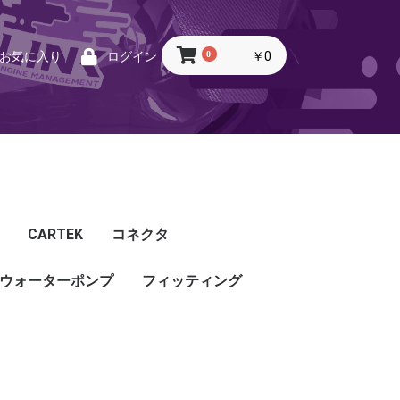
0
￥0
お気に入り
ログイン
CARTEK
コネクタ
ウォーターポンプ
CARTEK
Lambda
Ignition
Injector
Throttle. Accele
Honda
Subaru
Toyota
Mazda
Mitsubishi
Nissan
Porsche
その他
フィッティング
フィッティング
プッシュロックフィッ
プラグ・キャップ
バルクヘッド
バンジョー
アダプタ
チューブ
ホース
カップリング
ティング
ル
G5
G4X
TOYOTA
NISSAN
HONDA
MAZDA
SUBARU
MITSUBISHI
OTHER