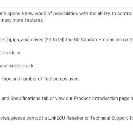
d opens a new world of possibilities with the ability to control 
d many more features.
e (inj, ign, aux) drives (24 total) the G5 Voodoo Pro can run up to
t spark, or
 and direct spark.
 type and number of fuel pumps used.
 and Specifications tab or view our Product Introduction page h
les, please contact a LinkECU Reseller or Technical Support for