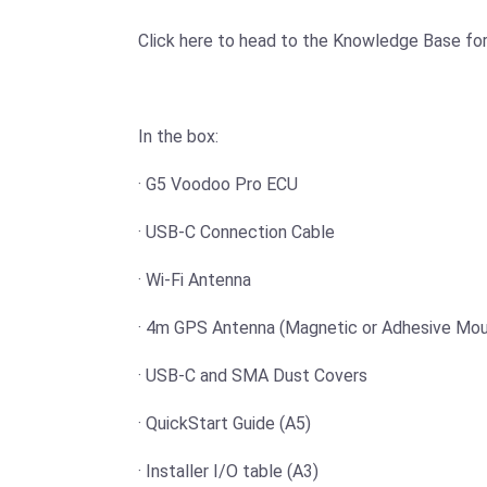
Click here to head to the Knowledge Base for 
In the box:
· G5 Voodoo Pro ECU
· USB-C Connection Cable
· Wi-Fi Antenna
· 4m GPS Antenna (Magnetic or Adhesive Mou
· USB-C and SMA Dust Covers
· QuickStart Guide (A5)
· Installer I/O table (A3)