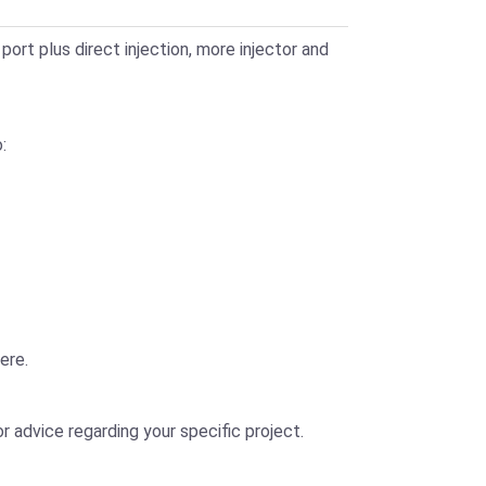
port plus direct injection, more injector and
:
ere.
 advice regarding your specific project.