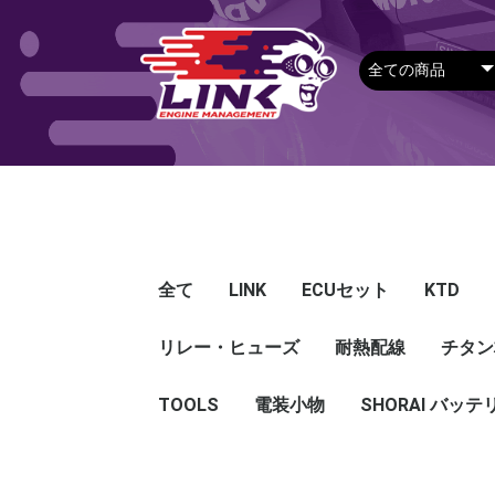
全て
LINK
ECUセット
KTD
リレー・ヒューズ
Plug-in ECU
Wire-in ECU
PDM
ECUアクセサリー
Apparel
耐熱配線
Looms
センサー
Ignition 
クラセン
サージタ
EXマニ
燃料
電スロ
シリコン
エンジン
ハーネス
エアクリ
スイッチ
アダプタ
その他
チタン
Hond
Mazd
Mitsu
Niss
Suba
Toyo
その
G5
G4X
G4＋
Loom
Ma
温度
その
Exh
CAN 
DI Dr
Ignit
Injec
Perip
Tunin
E-Thr
Drive
CAN 
Hat
T-shi
Food
リレー
リレーBOX
ヒューズケース
ブレーカー式ブレード
ブレーカー
TOOLS
電装小物
ETFE
FEP
SHORAI バッテ
ヒューズ
グロメット
タイラップ
丸端子
ボルト・ナット