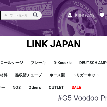
新規会員登録
LINK JAPAN
ロールケージ
ブレーキ
D-Knuckle
DEUTSCH AMP
Coil
ンク
ホース
ハーネス
ラベル
ーナー
類
材料
a
a
bishi
an
ru
ta
他
s and Cables
pセンサー
センサー
他センサー
aust O2センサー
EGT modules
iver
ion
tion
herals
g Tools
ottle
r Display
Keypad
rts
ies
熱収縮チューブ
CAN＆Tuning ケーブ
コネクタ＆Pin
Wire-in ハーネス
拡張ハーネス
クランクセンサー
温度センサー
MAPセンサー
圧力センサー
ノックセンサー
CAN ラムダ 空燃比
ブーストコントロール
Injector
ISC
その他
Terminals and Plugs
G1 - G4
CAN and Tuning
G4X - G4+
ホース類
トリガーキット
AMP SSC
DTM
DT
DTP
その他
G4+Kurofune
MAZDA
MITSUBISHI
HONDA
TOYOTA
NISSAN
ル
リー
NOS
配線
シールド線
モールド線
配線
シールド線
モールド線
ハンダ付 収縮チュー
耐熱収縮メッシュチュ
切れ込み付 メッシュ
DR
DW
DW クリア
その他
Others
OUTLET
シリコンホース
耐熱スリーブ
バキュームホース
燃料ホース
SALE
ブ
ーブ
チューブ
#G5 Voodoo Pr
ショートパーツ
パワーチェック
買取
ベースマップ
リペア
Oリング
レースサポート
Dynapack
エンジンハーネス
基板加工
セッティング
賃料
リース
ハーネス各種
配線１ｍ
材料
作業
他
ECU
PDM
CAN and Tuning
CAN Keypad/Button
LOOMS
MAPセンサー
温度センサー
イグニッション
インジェクション
CAN Lambda
チューニングツール
圧力センサー
電動スロットル
ブーストコントロー
EGT
アクセサリー・他