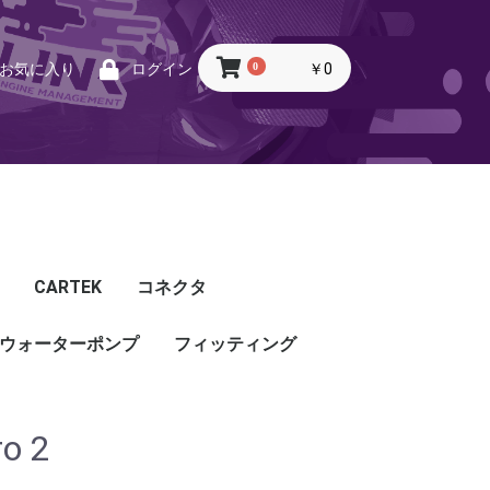
0
￥0
お気に入り
ログイン
CARTEK
コネクタ
ウォーターポンプ
CARTEK
Lambda
Ignition
Injector
Throttle. Accele
Honda
Subaru
Toyota
Mazda
Mitsubishi
Nissan
Porsche
その他
フィッティング
フィッティング
プッシュロックフィッ
プラグ・キャップ
バルクヘッド
バンジョー
アダプタ
チューブ
ホース
カップリング
ティング
o 2
ル
G5
G4X
TOYOTA
NISSAN
HONDA
MAZDA
SUBARU
MITSUBISHI
OTHER