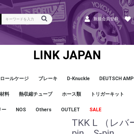
新規会員登録
LINK JAPAN
ロールケージ
ブレーキ
D-Knuckle
DEUTSCH AMP
Coil
ンク
ホース
ハーネス
ラベル
ーナー
類
材料
a
a
bishi
an
ru
ta
他
s and Cables
pセンサー
センサー
他センサー
aust O2センサー
EGT modules
iver
ion
tion
herals
g Tools
ottle
r Display
Keypad
rts
ies
熱収縮チューブ
CAN＆Tuning ケーブ
コネクタ＆Pin
Wire-in ハーネス
拡張ハーネス
クランクセンサー
温度センサー
MAPセンサー
圧力センサー
ノックセンサー
CAN ラムダ 空燃比
ブーストコントロール
Injector
ISC
その他
Terminals and Plugs
G1 - G4
CAN and Tuning
G4X - G4+
ホース類
トリガーキット
AMP SSC
DTM
DT
DTP
その他
G4+Kurofune
MAZDA
MITSUBISHI
HONDA
TOYOTA
NISSAN
ル
リー
NOS
配線
シールド線
モールド線
配線
シールド線
モールド線
ハンダ付 収縮チュー
耐熱収縮メッシュチュ
切れ込み付 メッシュ
DR
DW
DW クリア
その他
Others
OUTLET
シリコンホース
耐熱スリーブ
バキュームホース
燃料ホース
SALE
ブ
ーブ
チューブ
TKK L （レ
ショートパーツ
パワーチェック
買取
ベースマップ
リペア
Oリング
レースサポート
Dynapack
エンジンハーネス
基板加工
セッティング
賃料
リース
ハーネス各種
配線１ｍ
材料
作業
他
ECU
PDM
CAN and Tuning
CAN Keypad/Button
LOOMS
MAPセンサー
温度センサー
イグニッション
インジェクション
CAN Lambda
チューニングツール
圧力センサー
電動スロットル
ブーストコントロー
EGT
アクセサリー・他
pin S-pin