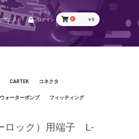
0
￥0
お気に入り
ログイン
CARTEK
コネクタ
ウォーターポンプ
CARTEK
Lambda
Ignition
Injector
Throttle. Accele
Honda
Subaru
Toyota
Mazda
Mitsubishi
Nissan
Porsche
その他
フィッティング
フィッティング
プッシュロックフィッ
プラグ・キャップ
バルクヘッド
バンジョー
アダプタ
チューブ
ホース
カップリング
ティング
バーロック）用端子 L-
ル
G5
G4X
TOYOTA
NISSAN
HONDA
MAZDA
SUBARU
MITSUBISHI
OTHER