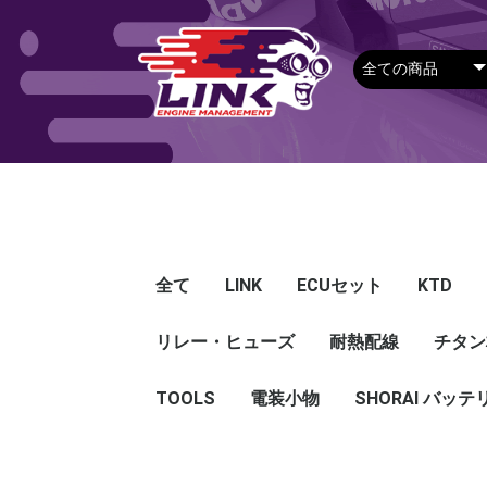
全て
LINK
ECUセット
KTD
リレー・ヒューズ
Plug-in ECU
Wire-in ECU
PDM
ECUアクセサリー
Apparel
耐熱配線
Looms
センサー
Ignition 
クラセン
サージタ
EXマニ
燃料
電スロ
シリコン
エンジン
ハーネス
エアクリ
スイッチ
アダプタ
その他
チタン
Hond
Mazd
Mitsu
Niss
Suba
Toyo
その
G5
G4X
G4＋
Loom
Ma
温度
その
Exh
CAN 
DI Dr
Ignit
Injec
Perip
Tunin
E-Thr
Drive
CAN 
Hat
T-shi
Food
リレー
リレーBOX
ヒューズケース
ブレーカー式ブレード
ブレーカー
TOOLS
電装小物
ETFE
FEP
SHORAI バッテ
ヒューズ
グロメット
タイラップ
丸端子
ボルト・ナット