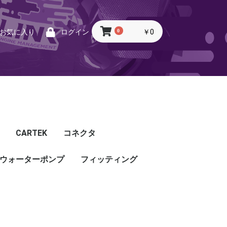
0
￥0
お気に入り
ログイン
CARTEK
コネクタ
ウォーターポンプ
CARTEK
Lambda
Ignition
Injector
Throttle. Accele
Honda
Subaru
Toyota
Mazda
Mitsubishi
Nissan
Porsche
その他
フィッティング
フィッティング
プッシュロックフィッ
プラグ・キャップ
バルクヘッド
バンジョー
アダプタ
チューブ
ホース
カップリング
ティング
ル
G5
G4X
TOYOTA
NISSAN
HONDA
MAZDA
SUBARU
MITSUBISHI
OTHER