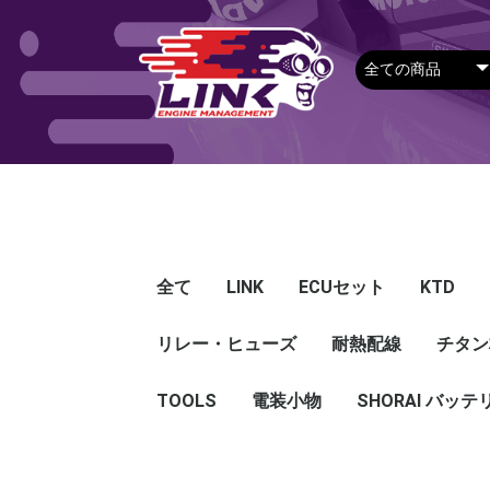
全て
LINK
ECUセット
KTD
リレー・ヒューズ
Plug-in ECU
Wire-in ECU
PDM
ECUアクセサリー
Apparel
耐熱配線
Looms
センサー
Ignition 
クラセン
サージタ
EXマニ
燃料
電スロ
シリコン
エンジン
ハーネス
エアクリ
スイッチ
アダプタ
その他
チタン
Hond
Mazd
Mitsu
Niss
Suba
Toyo
その
G5
G4X
G4＋
Loom
Ma
温度
その
Exh
CAN 
DI Dr
Ignit
Injec
Perip
Tunin
E-Thr
Drive
CAN 
Hat
T-shi
Food
リレー
リレーBOX
ヒューズケース
ブレーカー式ブレード
ブレーカー
TOOLS
電装小物
ETFE
FEP
SHORAI バッテ
ヒューズ
グロメット
タイラップ
丸端子
ボルト・ナット