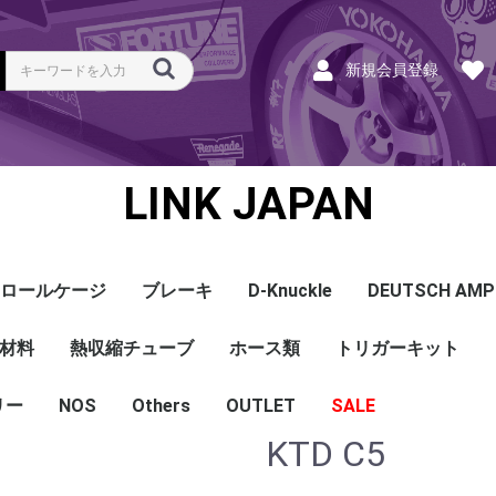
新規会員登録
LINK JAPAN
ロールケージ
ブレーキ
D-Knuckle
DEUTSCH AMP
Coil
ンク
ホース
ハーネス
ラベル
ーナー
類
材料
a
a
bishi
an
ru
ta
他
s and Cables
pセンサー
センサー
他センサー
aust O2センサー
EGT modules
iver
ion
tion
herals
g Tools
ottle
r Display
Keypad
rts
ies
熱収縮チューブ
CAN＆Tuning ケーブ
コネクタ＆Pin
Wire-in ハーネス
拡張ハーネス
クランクセンサー
温度センサー
MAPセンサー
圧力センサー
ノックセンサー
CAN ラムダ 空燃比
ブーストコントロール
Injector
ISC
その他
Terminals and Plugs
G1 - G4
CAN and Tuning
G4X - G4+
ホース類
トリガーキット
AMP SSC
DTM
DT
DTP
その他
G4+Kurofune
MAZDA
MITSUBISHI
HONDA
TOYOTA
NISSAN
ル
リー
NOS
配線
シールド線
モールド線
配線
シールド線
モールド線
ハンダ付 収縮チュー
耐熱収縮メッシュチュ
切れ込み付 メッシュ
DR
DW
DW クリア
その他
Others
OUTLET
シリコンホース
耐熱スリーブ
バキュームホース
燃料ホース
SALE
ブ
ーブ
チューブ
KTD C5
ショートパーツ
パワーチェック
買取
ベースマップ
リペア
Oリング
レースサポート
Dynapack
エンジンハーネス
基板加工
セッティング
賃料
リース
ハーネス各種
配線１ｍ
材料
作業
他
ECU
PDM
CAN and Tuning
CAN Keypad/Button
LOOMS
MAPセンサー
温度センサー
イグニッション
インジェクション
CAN Lambda
チューニングツール
圧力センサー
電動スロットル
ブーストコントロー
EGT
アクセサリー・他