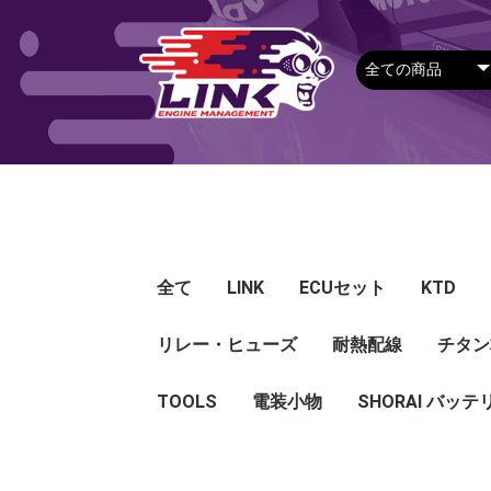
全て
LINK
ECUセット
KTD
リレー・ヒューズ
Plug-in ECU
Wire-in ECU
PDM
ECUアクセサリー
Apparel
耐熱配線
Looms
センサー
Ignition 
クラセン
サージタ
EXマニ
燃料
電スロ
シリコン
エンジン
ハーネス
エアクリ
スイッチ
アダプタ
その他
チタン
Hond
Mazd
Mitsu
Niss
Suba
Toyo
その
G5
G4X
G4＋
Loom
Ma
温度
その
Exh
CAN 
DI Dr
Ignit
Injec
Perip
Tunin
E-Thr
Drive
CAN 
Hat
T-shi
Food
リレー
リレーBOX
ヒューズケース
ブレーカー式ブレード
ブレーカー
TOOLS
電装小物
ETFE
FEP
SHORAI バッテ
ヒューズ
グロメット
タイラップ
丸端子
ボルト・ナット