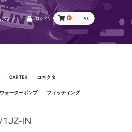
0
￥0
お気に入り
ログイン
CARTEK
コネクタ
ウォーターポンプ
CARTEK
Lambda
Ignition
Injector
Throttle. Accele
Honda
Subaru
Toyota
Mazda
Mitsubishi
Nissan
Porsche
その他
フィッティング
フィッティング
プッシュロックフィッ
プラグ・キャップ
バルクヘッド
バンジョー
アダプタ
チューブ
ホース
カップリング
ティング
/1JZ-IN
ル
G5
G4X
TOYOTA
NISSAN
HONDA
MAZDA
SUBARU
MITSUBISHI
OTHER