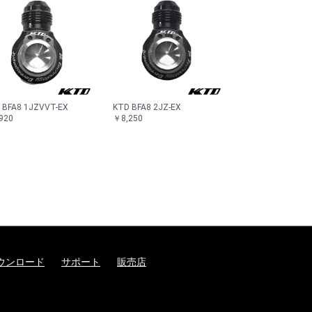
 BFA8 1JZVVT-EX
KTD BFA8 2JZ-EX
920
￥8,250
ウンロード
サポート
販売店