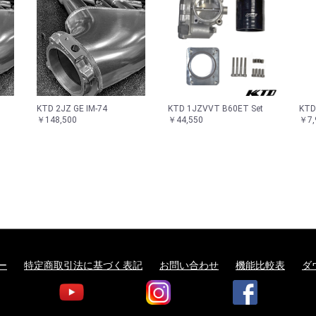
KTD 2JZ GE IM-74
KTD 1JZVVT B60ET Set
KTD
￥148,500
￥44,550
￥7,
ー
特定商取引法に基づく表記
お問い合わせ
機能比較表
ダ