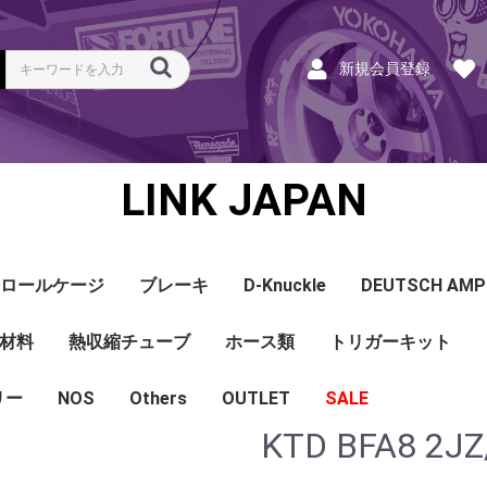
新規会員登録
LINK JAPAN
ロールケージ
ブレーキ
D-Knuckle
DEUTSCH AMP
Coil
ンク
ホース
ハーネス
ラベル
ーナー
類
材料
a
a
bishi
an
ru
ta
他
s and Cables
pセンサー
センサー
他センサー
aust O2センサー
EGT modules
iver
ion
tion
herals
g Tools
ottle
r Display
Keypad
rts
ies
熱収縮チューブ
CAN＆Tuning ケーブ
コネクタ＆Pin
Wire-in ハーネス
拡張ハーネス
クランクセンサー
温度センサー
MAPセンサー
圧力センサー
ノックセンサー
CAN ラムダ 空燃比
ブーストコントロール
Injector
ISC
その他
Terminals and Plugs
G1 - G4
CAN and Tuning
G4X - G4+
ホース類
トリガーキット
AMP SSC
DTM
DT
DTP
その他
G4+Kurofune
MAZDA
MITSUBISHI
HONDA
TOYOTA
NISSAN
ル
リー
NOS
配線
シールド線
モールド線
配線
シールド線
モールド線
ハンダ付 収縮チュー
耐熱収縮メッシュチュ
切れ込み付 メッシュ
DR
DW
DW クリア
その他
Others
OUTLET
シリコンホース
耐熱スリーブ
バキュームホース
燃料ホース
SALE
ブ
ーブ
チューブ
KTD BFA8 2JZ
ショートパーツ
パワーチェック
買取
ベースマップ
リペア
Oリング
レースサポート
Dynapack
エンジンハーネス
基板加工
セッティング
賃料
リース
ハーネス各種
配線１ｍ
材料
作業
他
ECU
PDM
CAN and Tuning
CAN Keypad/Button
LOOMS
MAPセンサー
温度センサー
イグニッション
インジェクション
CAN Lambda
チューニングツール
圧力センサー
電動スロットル
ブーストコントロー
EGT
アクセサリー・他