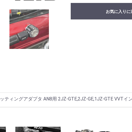
お気に入りに
アダプタ AN8用 2JZ-GTE,2JZ-GE,1JZ-GTE VVT