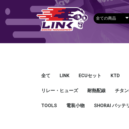
全て
LINK
ECUセット
KTD
リレー・ヒューズ
Plug-in ECU
Wire-in ECU
PDM
ECUアクセサリー
Apparel
耐熱配線
Looms
センサー
Ignition 
クラセン
サージタ
EXマニ
燃料
電スロ
シリコン
エンジン
ハーネス
エアクリ
スイッチ
アダプタ
その他
チタン
Hond
Mazd
Mitsu
Niss
Suba
Toyo
その
G5
G4X
G4＋
Loom
Ma
温度
その
Exh
CAN 
DI Dr
Ignit
Injec
Perip
Tunin
E-Thr
Drive
CAN 
Hat
T-shi
Food
リレー
リレーBOX
ヒューズケース
ブレーカー式ブレード
ブレーカー
TOOLS
電装小物
ETFE
FEP
SHORAI バッテ
ヒューズ
グロメット
タイラップ
丸端子
ボルト・ナット