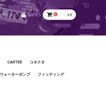
0
￥0
お気に入り
ログイン
CARTEK
コネクタ
ウォーターポンプ
CARTEK
Lambda
Ignition
Injector
Throttle. Accele
Honda
Subaru
Toyota
Mazda
Mitsubishi
Nissan
Porsche
その他
フィッティング
フィッティング
プッシュロックフィッ
プラグ・キャップ
バルクヘッド
バンジョー
アダプタ
チューブ
ホース
カップリング
ティング
ル
G5
G4X
TOYOTA
NISSAN
HONDA
MAZDA
SUBARU
MITSUBISHI
OTHER