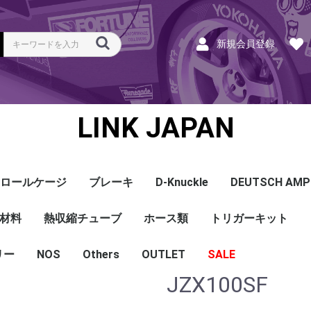
新規会員登録
LINK JAPAN
ロールケージ
ブレーキ
D-Knuckle
DEUTSCH AMP
Coil
ンク
ホース
ハーネス
ラベル
ーナー
類
材料
a
a
bishi
an
ru
ta
他
s and Cables
pセンサー
センサー
他センサー
aust O2センサー
EGT modules
iver
ion
tion
herals
g Tools
ottle
r Display
Keypad
rts
ies
熱収縮チューブ
CAN＆Tuning ケーブ
コネクタ＆Pin
Wire-in ハーネス
拡張ハーネス
クランクセンサー
温度センサー
MAPセンサー
圧力センサー
ノックセンサー
CAN ラムダ 空燃比
ブーストコントロール
Injector
ISC
その他
Terminals and Plugs
G1 - G4
CAN and Tuning
G4X - G4+
ホース類
トリガーキット
AMP SSC
DTM
DT
DTP
その他
G4+Kurofune
MAZDA
MITSUBISHI
HONDA
TOYOTA
NISSAN
ル
リー
NOS
配線
シールド線
モールド線
配線
シールド線
モールド線
ハンダ付 収縮チュー
耐熱収縮メッシュチュ
切れ込み付 メッシュ
DR
DW
DW クリア
その他
Others
OUTLET
シリコンホース
耐熱スリーブ
バキュームホース
燃料ホース
SALE
ブ
ーブ
チューブ
JZX100SF
ショートパーツ
パワーチェック
買取
ベースマップ
リペア
Oリング
レースサポート
Dynapack
エンジンハーネス
基板加工
セッティング
賃料
リース
ハーネス各種
配線１ｍ
材料
作業
他
ECU
PDM
CAN and Tuning
CAN Keypad/Button
LOOMS
MAPセンサー
温度センサー
イグニッション
インジェクション
CAN Lambda
チューニングツール
圧力センサー
電動スロットル
ブーストコントロー
EGT
アクセサリー・他