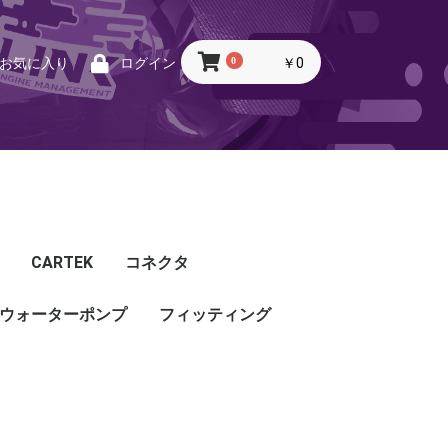
0
￥0
お気に入り
ログイン
CARTEK
コネクタ
ウォーターポンプ
CARTEK
Lambda
Ignition
Injector
Throttle. Accele
Honda
Subaru
Toyota
Mazda
Mitsubishi
Nissan
Porsche
その他
フィッティング
フィッティング
プッシュロックフィッ
プラグ・キャップ
バルクヘッド
バンジョー
アダプタ
チューブ
ホース
カップリング
ティング
ル
G5
G4X
TOYOTA
NISSAN
HONDA
MAZDA
SUBARU
MITSUBISHI
OTHER