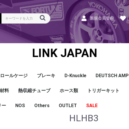
新規会員登録
LINK JAPAN
ロールケージ
ブレーキ
D-Knuckle
DEUTSCH AMP
Coil
ンク
ホース
ハーネス
ラベル
ーナー
類
材料
a
a
bishi
an
ru
ta
他
s and Cables
pセンサー
センサー
他センサー
aust O2センサー
EGT modules
iver
ion
tion
herals
g Tools
ottle
r Display
Keypad
rts
ies
熱収縮チューブ
CAN＆Tuning ケーブ
コネクタ＆Pin
Wire-in ハーネス
拡張ハーネス
クランクセンサー
温度センサー
MAPセンサー
圧力センサー
ノックセンサー
CAN ラムダ 空燃比
ブーストコントロール
Injector
ISC
その他
Terminals and Plugs
G1 - G4
CAN and Tuning
G4X - G4+
ホース類
トリガーキット
AMP SSC
DTM
DT
DTP
その他
G4+Kurofune
MAZDA
MITSUBISHI
HONDA
TOYOTA
NISSAN
ル
リー
NOS
配線
シールド線
モールド線
配線
シールド線
モールド線
ハンダ付 収縮チュー
耐熱収縮メッシュチュ
切れ込み付 メッシュ
DR
DW
DW クリア
その他
Others
OUTLET
シリコンホース
耐熱スリーブ
バキュームホース
燃料ホース
SALE
ブ
ーブ
チューブ
HLHB3
ショートパーツ
パワーチェック
買取
ベースマップ
リペア
Oリング
レースサポート
Dynapack
エンジンハーネス
基板加工
セッティング
賃料
リース
ハーネス各種
配線１ｍ
材料
作業
他
ECU
PDM
CAN and Tuning
CAN Keypad/Button
LOOMS
MAPセンサー
温度センサー
イグニッション
インジェクション
CAN Lambda
チューニングツール
圧力センサー
電動スロットル
ブーストコントロー
EGT
アクセサリー・他