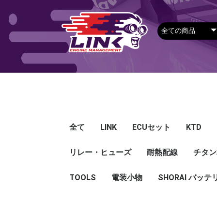
全て
LINK
ECUセット
KTD
リレー・ヒューズ
Plug-in ECU
Wire-in ECU
PDM
ECUアクセサリー
Apparel
耐熱配線
Looms
センサー
Ignition 
クラセン
サージタ
EXマニ
燃料
電スロ
シリコン
エンジン
ハーネス
エアクリ
スイッチ
アダプタ
その他
チタン
Hond
Mazd
Mitsu
Niss
Suba
Toyo
その
G5
G4X
G4＋
Loom
Ma
温度
その
Exh
CAN 
DI Dr
Ignit
Injec
Perip
Tunin
E-Thr
Drive
CAN 
Hat
T-shi
Food
リレー
リレーBOX
ヒューズケース
ブレーカー式ブレード
ブレーカー
TOOLS
電装小物
ETFE
FEP
SHORAI バッテ
ヒューズ
グロメット
タイラップ
丸端子
ボルト・ナット