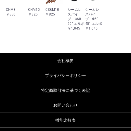
CNM8
CNM10
CSBM10
シームレ
シームレ
￥550
￥825
￥825
スパイ
スパイ
プ Φ60
プ Φ60
90° エルボ
45° エルボ
￥1,045
￥1,045
会社概要
プライバシーポリシー
特定商取引法に基づく表記
お問い合わせ
機能比較表