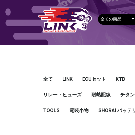
全て
LINK
ECUセット
KTD
リレー・ヒューズ
Plug-in ECU
Wire-in ECU
PDM
ECUアクセサリー
Apparel
耐熱配線
Looms
センサー
Ignition 
クラセン
サージタ
EXマニ
燃料
電スロ
シリコン
エンジン
ハーネス
エアクリ
スイッチ
アダプタ
その他
チタン
Hond
Mazd
Mitsu
Niss
Suba
Toyo
その
G5
G4X
G4＋
Loom
Ma
温度
その
Exh
CAN 
DI Dr
Ignit
Injec
Perip
Tunin
E-Thr
Drive
CAN 
Hat
T-shi
Food
リレー
リレーBOX
ヒューズケース
ブレーカー式ブレード
ブレーカー
TOOLS
電装小物
ETFE
FEP
SHORAI バッテ
ヒューズ
グロメット
タイラップ
丸端子
ボルト・ナット