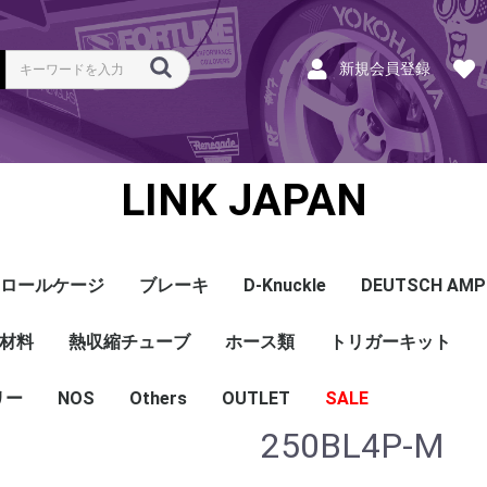
新規会員登録
LINK JAPAN
ロールケージ
ブレーキ
D-Knuckle
DEUTSCH AMP
Coil
ンク
ホース
ハーネス
ラベル
ーナー
類
材料
a
a
bishi
an
ru
ta
他
s and Cables
pセンサー
センサー
他センサー
aust O2センサー
EGT modules
iver
ion
tion
herals
g Tools
ottle
r Display
Keypad
rts
ies
熱収縮チューブ
CAN＆Tuning ケーブ
コネクタ＆Pin
Wire-in ハーネス
拡張ハーネス
クランクセンサー
温度センサー
MAPセンサー
圧力センサー
ノックセンサー
CAN ラムダ 空燃比
ブーストコントロール
Injector
ISC
その他
Terminals and Plugs
G1 - G4
CAN and Tuning
G4X - G4+
ホース類
トリガーキット
AMP SSC
DTM
DT
DTP
その他
G4+Kurofune
MAZDA
MITSUBISHI
HONDA
TOYOTA
NISSAN
ル
リー
NOS
配線
シールド線
モールド線
配線
シールド線
モールド線
ハンダ付 収縮チュー
耐熱収縮メッシュチュ
切れ込み付 メッシュ
DR
DW
DW クリア
その他
Others
OUTLET
シリコンホース
耐熱スリーブ
バキュームホース
燃料ホース
SALE
ブ
ーブ
チューブ
250BL4P-M
ショートパーツ
パワーチェック
買取
ベースマップ
リペア
Oリング
レースサポート
Dynapack
エンジンハーネス
基板加工
セッティング
賃料
リース
ハーネス各種
配線１ｍ
材料
作業
他
ECU
PDM
CAN and Tuning
CAN Keypad/Button
LOOMS
MAPセンサー
温度センサー
イグニッション
インジェクション
CAN Lambda
チューニングツール
圧力センサー
電動スロットル
ブーストコントロー
EGT
アクセサリー・他