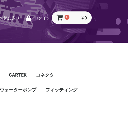
0
￥0
お気に入り
ログイン
CARTEK
コネクタ
ウォーターポンプ
CARTEK
Lambda
Ignition
Injector
Throttle. Accele
Honda
Subaru
Toyota
Mazda
Mitsubishi
Nissan
Porsche
その他
フィッティング
フィッティング
プッシュロックフィッ
プラグ・キャップ
バルクヘッド
バンジョー
アダプタ
チューブ
ホース
カップリング
ティング
ル
G5
G4X
TOYOTA
NISSAN
HONDA
MAZDA
SUBARU
MITSUBISHI
OTHER