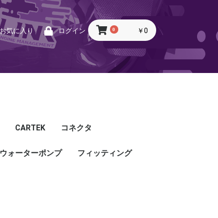
0
￥0
お気に入り
ログイン
CARTEK
コネクタ
ウォーターポンプ
CARTEK
Lambda
Ignition
Injector
Throttle. Accele
Honda
Subaru
Toyota
Mazda
Mitsubishi
Nissan
Porsche
その他
フィッティング
フィッティング
プッシュロックフィッ
プラグ・キャップ
バルクヘッド
バンジョー
アダプタ
チューブ
ホース
カップリング
ティング
ル
G5
G4X
TOYOTA
NISSAN
HONDA
MAZDA
SUBARU
MITSUBISHI
OTHER