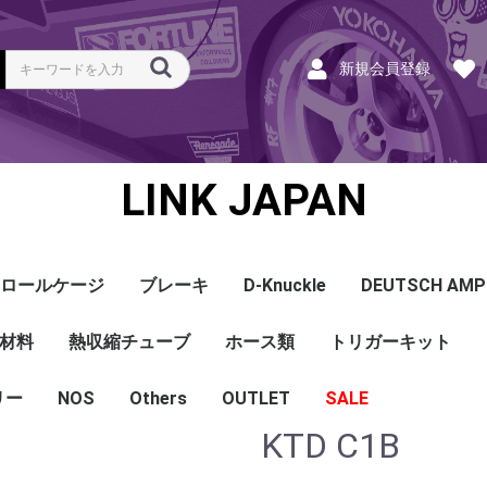
新規会員登録
LINK JAPAN
ロールケージ
ブレーキ
D-Knuckle
DEUTSCH AMP
Coil
ンク
ホース
ハーネス
ラベル
ーナー
類
材料
a
a
bishi
an
ru
ta
他
s and Cables
pセンサー
センサー
他センサー
aust O2センサー
EGT modules
iver
ion
tion
herals
g Tools
ottle
r Display
Keypad
rts
ies
熱収縮チューブ
CAN＆Tuning ケーブ
コネクタ＆Pin
Wire-in ハーネス
拡張ハーネス
クランクセンサー
温度センサー
MAPセンサー
圧力センサー
ノックセンサー
CAN ラムダ 空燃比
ブーストコントロール
Injector
ISC
その他
Terminals and Plugs
G1 - G4
CAN and Tuning
G4X - G4+
ホース類
トリガーキット
AMP SSC
DTM
DT
DTP
その他
G4+Kurofune
MAZDA
MITSUBISHI
HONDA
TOYOTA
NISSAN
ル
リー
NOS
配線
シールド線
モールド線
配線
シールド線
モールド線
ハンダ付 収縮チュー
耐熱収縮メッシュチュ
切れ込み付 メッシュ
DR
DW
DW クリア
その他
Others
OUTLET
シリコンホース
耐熱スリーブ
バキュームホース
燃料ホース
SALE
ブ
ーブ
チューブ
KTD C1B
ショートパーツ
パワーチェック
買取
ベースマップ
リペア
Oリング
レースサポート
Dynapack
エンジンハーネス
基板加工
セッティング
賃料
リース
ハーネス各種
配線１ｍ
材料
作業
他
ECU
PDM
CAN and Tuning
CAN Keypad/Button
LOOMS
MAPセンサー
温度センサー
イグニッション
インジェクション
CAN Lambda
チューニングツール
圧力センサー
電動スロットル
ブーストコントロー
EGT
アクセサリー・他