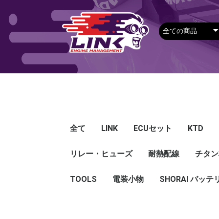
全て
LINK
ECUセット
KTD
リレー・ヒューズ
Plug-in ECU
Wire-in ECU
PDM
ECUアクセサリー
Apparel
耐熱配線
Looms
センサー
Ignition 
クラセン
サージタ
EXマニ
燃料
電スロ
シリコン
エンジン
ハーネス
エアクリ
スイッチ
アダプタ
その他
チタン
Hond
Mazd
Mitsu
Niss
Suba
Toyo
その
G5
G4X
G4＋
Loom
Ma
温度
その
Exh
CAN 
DI Dr
Ignit
Injec
Perip
Tunin
E-Thr
Drive
CAN 
Hat
T-shi
Food
リレー
リレーBOX
ヒューズケース
ブレーカー式ブレード
ブレーカー
TOOLS
電装小物
ETFE
FEP
SHORAI バッテ
ヒューズ
グロメット
タイラップ
丸端子
ボルト・ナット