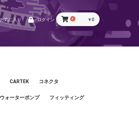
0
￥0
お気に入り
ログイン
CARTEK
コネクタ
ウォーターポンプ
CARTEK
Lambda
Ignition
Injector
Throttle. Accele
Honda
Subaru
Toyota
Mazda
Mitsubishi
Nissan
Porsche
その他
フィッティング
フィッティング
プッシュロックフィッ
プラグ・キャップ
バルクヘッド
バンジョー
アダプタ
チューブ
ホース
カップリング
ティング
ル
G5
G4X
TOYOTA
NISSAN
HONDA
MAZDA
SUBARU
MITSUBISHI
OTHER