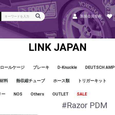
新規会員登録
LINK JAPAN
ロールケージ
ブレーキ
D-Knuckle
DEUTSCH AMP
Coil
ンク
ホース
ハーネス
ラベル
ーナー
類
材料
a
a
bishi
an
ru
ta
他
s and Cables
pセンサー
センサー
他センサー
aust O2センサー
EGT modules
iver
ion
tion
herals
g Tools
ottle
r Display
Keypad
rts
ies
熱収縮チューブ
CAN＆Tuning ケーブ
コネクタ＆Pin
Wire-in ハーネス
拡張ハーネス
クランクセンサー
温度センサー
MAPセンサー
圧力センサー
ノックセンサー
CAN ラムダ 空燃比
ブーストコントロール
Injector
ISC
その他
Terminals and Plugs
G1 - G4
CAN and Tuning
G4X - G4+
ホース類
トリガーキット
AMP SSC
DTM
DT
DTP
その他
G4+Kurofune
MAZDA
MITSUBISHI
HONDA
TOYOTA
NISSAN
ル
リー
NOS
配線
シールド線
モールド線
配線
シールド線
モールド線
ハンダ付 収縮チュー
耐熱収縮メッシュチュ
切れ込み付 メッシュ
DR
DW
DW クリア
その他
Others
OUTLET
シリコンホース
耐熱スリーブ
バキュームホース
燃料ホース
SALE
ブ
ーブ
チューブ
#Razor PDM
ショートパーツ
パワーチェック
買取
ベースマップ
リペア
Oリング
レースサポート
Dynapack
エンジンハーネス
基板加工
セッティング
賃料
リース
ハーネス各種
配線１ｍ
材料
作業
他
ECU
PDM
CAN and Tuning
CAN Keypad/Button
LOOMS
MAPセンサー
温度センサー
イグニッション
インジェクション
CAN Lambda
チューニングツール
圧力センサー
電動スロットル
ブーストコントロー
EGT
アクセサリー・他