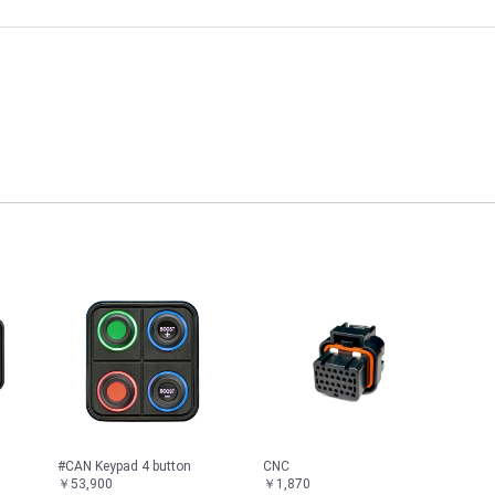
#CAN Keypad 4 button
CNC
￥53,900
￥1,870