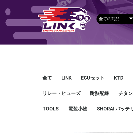
全て
LINK
ECUセット
KTD
リレー・ヒューズ
Plug-in ECU
Wire-in ECU
PDM
ECUアクセサリー
Apparel
耐熱配線
Looms
センサー
Ignition 
クラセン
サージタ
EXマニ
燃料
電スロ
シリコン
エンジン
ハーネス
エアクリ
スイッチ
アダプタ
その他
チタン
Hond
Mazd
Mitsu
Niss
Suba
Toyo
その
G5
G4X
G4＋
Loom
Ma
温度
その
Exh
CAN 
DI Dr
Ignit
Injec
Perip
Tunin
E-Thr
Drive
CAN 
Hat
T-shi
Food
リレー
リレーBOX
ヒューズケース
ブレーカー式ブレード
ブレーカー
TOOLS
電装小物
ETFE
FEP
SHORAI バッテ
ヒューズ
グロメット
タイラップ
丸端子
ボルト・ナット