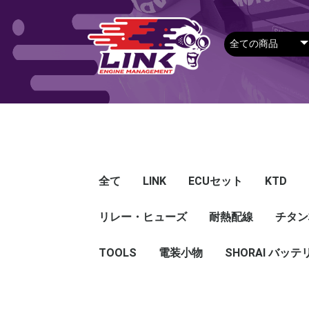
全て
LINK
ECUセット
KTD
リレー・ヒューズ
Plug-in ECU
Wire-in ECU
PDM
ECUアクセサリー
Apparel
耐熱配線
Looms
センサー
Ignition 
クラセン
サージタ
EXマニ
燃料
電スロ
シリコン
エンジン
ハーネス
エアクリ
スイッチ
アダプタ
その他
チタン
Hond
Mazd
Mitsu
Niss
Suba
Toyo
その
G5
G4X
G4＋
Loom
Ma
温度
その
Exh
CAN 
DI Dr
Ignit
Injec
Perip
Tunin
E-Thr
Drive
CAN 
Hat
T-shi
Food
リレー
リレーBOX
ヒューズケース
ブレーカー式ブレード
ブレーカー
TOOLS
電装小物
ETFE
FEP
SHORAI バッテ
ヒューズ
グロメット
タイラップ
丸端子
ボルト・ナット