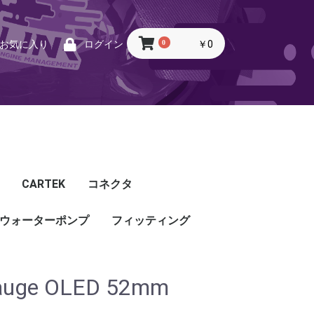
0
￥0
お気に入り
ログイン
CARTEK
コネクタ
ウォーターポンプ
CARTEK
Lambda
Ignition
Injector
Throttle. Accele
Honda
Subaru
Toyota
Mazda
Mitsubishi
Nissan
Porsche
その他
フィッティング
フィッティング
プッシュロックフィッ
プラグ・キャップ
バルクヘッド
バンジョー
アダプタ
チューブ
ホース
カップリング
ティング
auge OLED 52mm
ル
G5
G4X
TOYOTA
NISSAN
HONDA
MAZDA
SUBARU
MITSUBISHI
OTHER