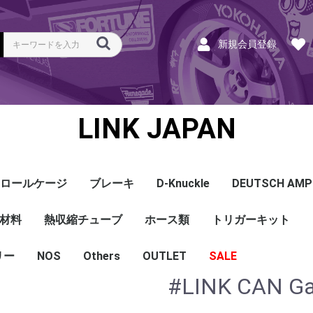
新規会員登録
LINK JAPAN
ロールケージ
ブレーキ
D-Knuckle
DEUTSCH AMP
Coil
ンク
ホース
ハーネス
ラベル
ーナー
類
材料
a
a
bishi
an
ru
ta
他
s and Cables
pセンサー
センサー
他センサー
aust O2センサー
EGT modules
iver
ion
tion
herals
g Tools
ottle
r Display
Keypad
rts
ies
熱収縮チューブ
CAN＆Tuning ケーブ
コネクタ＆Pin
Wire-in ハーネス
拡張ハーネス
クランクセンサー
温度センサー
MAPセンサー
圧力センサー
ノックセンサー
CAN ラムダ 空燃比
ブーストコントロール
Injector
ISC
その他
Terminals and Plugs
G1 - G4
CAN and Tuning
G4X - G4+
ホース類
トリガーキット
AMP SSC
DTM
DT
DTP
その他
G4+Kurofune
MAZDA
MITSUBISHI
HONDA
TOYOTA
NISSAN
ル
リー
NOS
配線
シールド線
モールド線
配線
シールド線
モールド線
ハンダ付 収縮チュー
耐熱収縮メッシュチュ
切れ込み付 メッシュ
DR
DW
DW クリア
その他
Others
OUTLET
シリコンホース
耐熱スリーブ
バキュームホース
燃料ホース
SALE
ブ
ーブ
チューブ
#LINK CAN G
ショートパーツ
パワーチェック
買取
ベースマップ
リペア
Oリング
レースサポート
Dynapack
エンジンハーネス
基板加工
セッティング
賃料
リース
ハーネス各種
配線１ｍ
材料
作業
他
ECU
PDM
CAN and Tuning
CAN Keypad/Button
LOOMS
MAPセンサー
温度センサー
イグニッション
インジェクション
CAN Lambda
チューニングツール
圧力センサー
電動スロットル
ブーストコントロー
EGT
アクセサリー・他